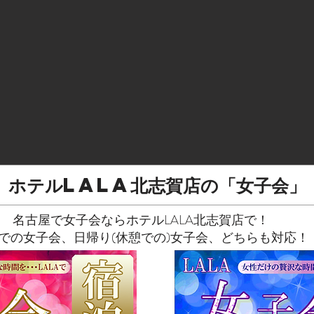
ホテルLALA北志賀店の「女子会」
名古屋で女子会ならホテルLALA北志賀店で！
での女子会、日帰り(休憩での)女子会、どちらも対応！