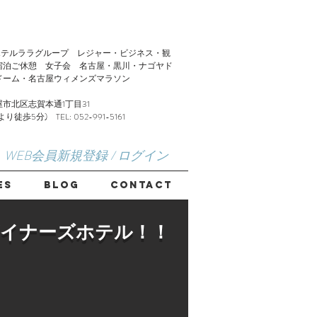
LA】ホテルララグループ レジャー・ビジネス・観
宿泊ご休憩 女子会 名古屋・黒川・ナゴヤド
ドーム・名古屋ウィメンズマラソン
市北区志賀本通1丁目31
歩5分) TEL: 052-991-5161
WEB会員新規登録 / ログイン
ES
Blog
CONTACT
ザイナーズホテル！！