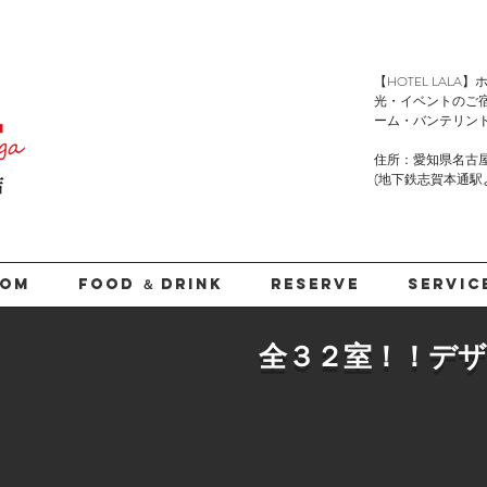
​【HOTEL LA
光・イベントのご
ーム・バンテリン
住所：愛知県名古屋
(地下鉄志賀本通駅より徒
店
OOM
FOOD ＆ DRINK
RESERVE
SERVIC
全３２室！！デ