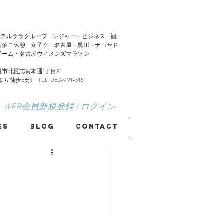
LA】ホテルララグループ レジャー・ビジネス・観
宿泊ご休憩 女子会 名古屋・黒川・ナゴヤド
ドーム・名古屋ウィメンズマラソン
市北区志賀本通1丁目31
歩5分) TEL: 052-991-5161
WEB会員新規登録 / ログイン
ES
Blog
CONTACT