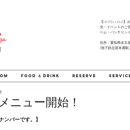
​【HOTEL LA
光・イベントのご
ーム・バンテリン
住所：愛知県名古屋
(地下鉄志賀本通駅より徒
店
OOM
FOOD ＆ DRINK
RESERVE
SERVIC
分
メニュー開始！
ナンバーです。】