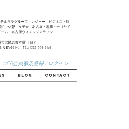
LA】ホテルララグループ レジャー・ビジネス・観
宿泊ご休憩 女子会 名古屋・黒川・ナゴヤド
ドーム・名古屋ウィメンズマラソン
市北区志賀本通1丁目31
歩5分) TEL: 052-991-5161
WEB会員新規登録 / ログイン
ES
Blog
CONTACT