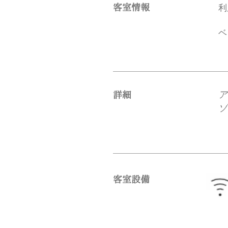
客室情報
​
ベ
ア
​詳細
ゾ
​客室設備