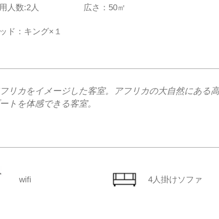
利用人数:2人
広さ：50㎡
ッド：キング×１
フリカをイメージした客室。アフリカの大自然にある
ートを体感できる客室。
wifi
​4人掛けソファ