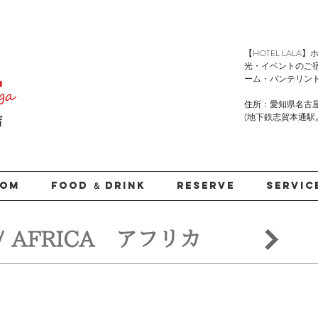
​【HOTEL LA
光・イベントのご
ーム・バンテリン
住所：愛知県名古屋
(地下鉄志賀本通駅より徒
店
OOM
FOOD ＆ DRINK
RESERVE
SERVIC
/ AFRICA アフリカ