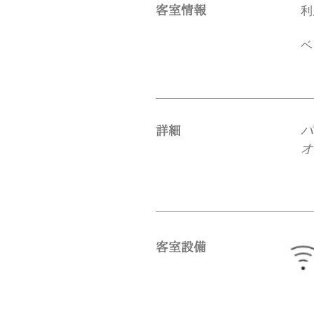
客室情報
​
ベ
パ
​詳細
オ
​客室設備