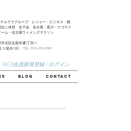
LA】ホテルララグループ レジャー・ビジネス・観
宿泊ご休憩 女子会 名古屋・黒川・ナゴヤド
ドーム・名古屋ウィメンズマラソン
市北区志賀本通1丁目31
歩5分) TEL: 052-991-5161
WEB会員新規登録 / ログイン
ES
Blog
CONTACT