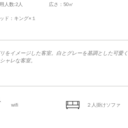
利用人数:2人
広さ：50㎡
ッド：キング×１
リをイメージした客室。白とグレーを基調とした可愛
シャレな客室。
wifi
​２人掛けソファ