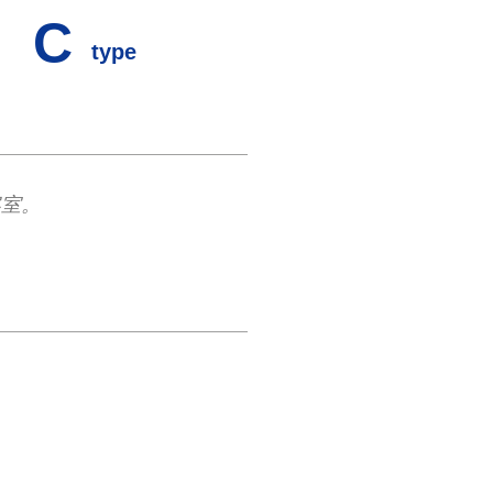
C
type
室。​