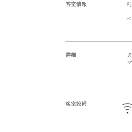
客室情報
​
ベ
タ
​詳細
マ
​客室設備