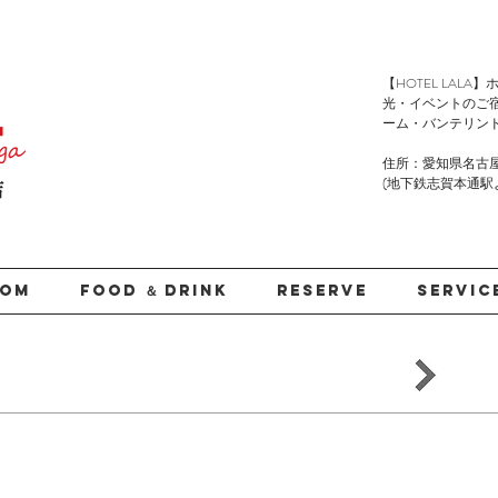
​【HOTEL LA
光・イベントのご
ーム・バンテリン
住所：愛知県名古屋
(地下鉄志賀本通駅より徒
店
OOM
FOOD ＆ DRINK
RESERVE
SERVIC