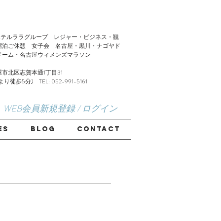
LA】ホテルララグループ レジャー・ビジネス・観
宿泊ご休憩 女子会 名古屋・黒川・ナゴヤド
ドーム・名古屋ウィメンズマラソン
市北区志賀本通1丁目31
歩5分) TEL: 052-991-5161
WEB会員新規登録 / ログイン
ES
Blog
CONTACT