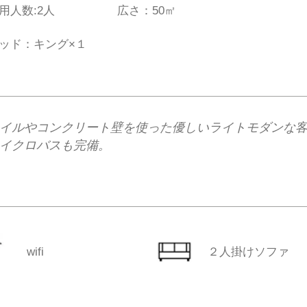
利用人数:2人
広さ：50㎡
ッド：キング×１
イルやコンクリート壁を使った優しいライトモダンな客
イクロバスも完備。
wifi
​２人掛けソファ