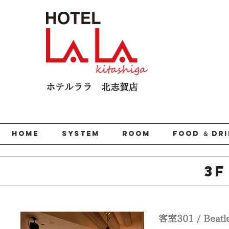
ホテルララ 北志賀​店
HOME
SYSTEM
ROOM
FOOD ＆ DR
3
客室301 / Bea